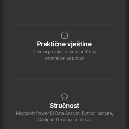
Stručnost
Microsoft Power BI Data Analyst, Python Institute,
Certiport IT i drugi certifikati
Pomažemo ti da se zaposliš
Dobijaš pomoć u izradi CV-ja i LinkedIn
profila, redovna obavještenja o otvorenim
pozicijama
Tvoj put ka uspješnoj
karijeri počinje ovdje
Ime i prezime
E-mail