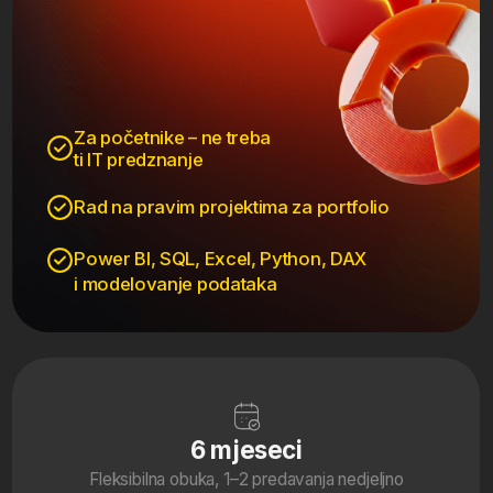
Rad na pravim projektima za portfolio
Power BI, SQL, Excel, Python, DAX
i modelovanje podataka
6
mjeseci
Fleksibilna obuka, 1–2 predavanja nedjeljno
Praktične
vještine
Završni projekat u tvom portfoliju
spremnom za posao