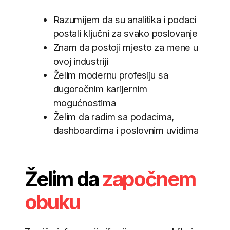
ITAcademy?
Odmah primjenljive
Od početni
vještine
profesion
Nauči moderne analitičke alate
Čak i bez iskustva, 
i procese rada koje kompanije
praktične vještine i sna
danas koriste.
4.5★
18
generacija uspješnih
na osnovu
3.940+
polaznika
Google i Facebook
recenzija