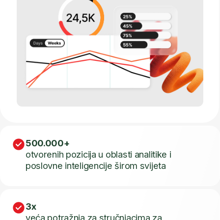
Istina je – AI može da generiše
grafikone i automatizuje
izvještaje. Ali, AI i dalje ne može
u potpunosti da razumije:
poslovne prioritete
probleme koji utiču na
prihode
ponašanje korisnika
izazove u vezi sa
zadržavanjem klijenata
opipljive operativne
poslove
niti koje su metrike