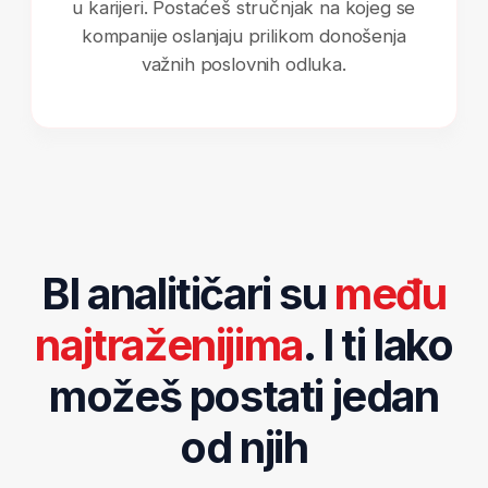
Za samo 6 mjeseci
steći ćeš najtraženije
vještine na tržištu
Naučićeš kako da radiš sa
podacima kao BI
analitičari
Prikupljaćeš, čistiti, transformisati i analizirati
poslovne podatke koristeći Excel, SQL, Python i
Power BI.
Kreiraćeš profesionalne
dashboarde i izvještaje
Pravićeš interaktivne dashboarde sa
filterima, KPI indikatorima i vizualizacijama
usmjerenim na poslovanje, kakve koriste
vrhunske kompanije.