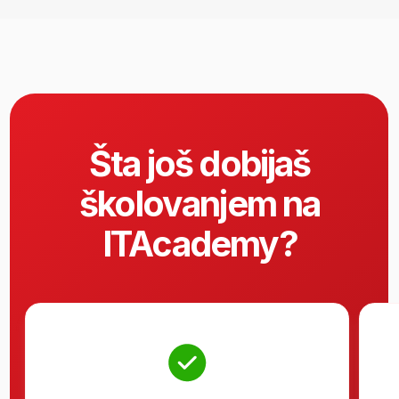
BI Analyst
Obrazovanje
ITAcademy: DevOps/Cloud
Engineering
Soft Skills
Analytical Thinking
Problem Solving
Business Communication
Data