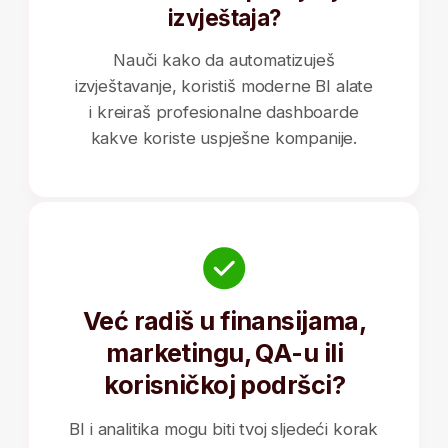
Želim da
započnem
obuku
Za više informacija ili prijavu, samo klikni
na dugme.
Rezerviši svoje mjesto