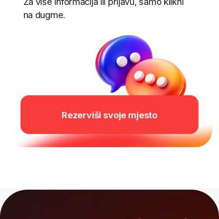
20+
675+
uglednih mentora i IT
partnerskih kompanija
stručnjaka
iz cijelog regiona
60.000+
polaznika iz preko 120 zemalja
BI Analyst
– plan i
program