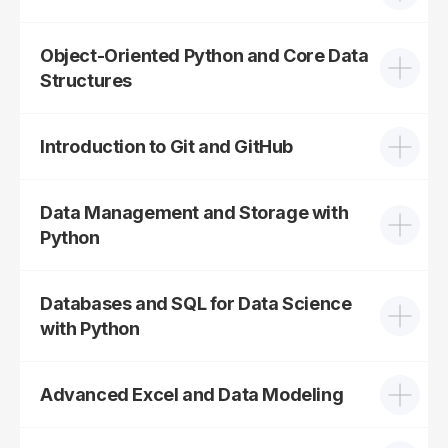
Object-Oriented Python and Core Data
Structures
Introduction to Git and GitHub
Kreativnost sam pretvorila
u savremeno zanimanje
Moj put do uspjeha i pozicije
web dizajnera!
Python developera
Data Management and Storage with
Python
Adi Kulogija, Python Development
Mirela Čengić, Web Design
Databases and SQL for Data Science
with Python
Mjesta se brzo
Advanced Excel and Data Modeling
popunjavaju –