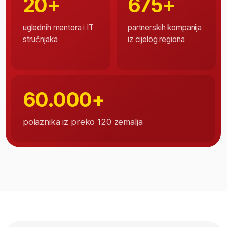
Projekti
End-to-end BI dashboard development
Business reporting automation
SQL and database analysis
Data cleaning and transformation
KPI and analytics dashboard creation
Stakeholder business presentations
Zanimanja
BI Analyst
Junior Data Analyst
Reporting Analyst
Power BI Specialist
Business Intelligence Specialist