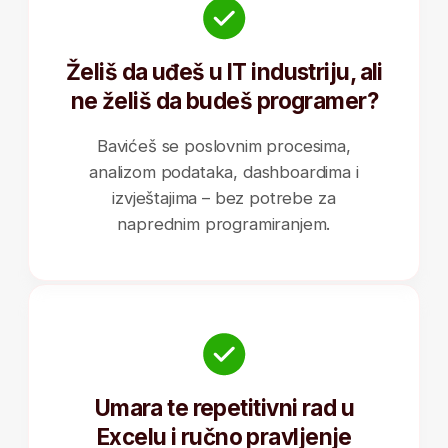
3+ godine iskustva
Pružamo ti
potpunu podršku!
Razumijem da su analitika i podaci
postali ključni za svako poslovanje
Znam da postoji mjesto za mene u
ovoj industriji
Želim modernu profesiju sa
dugoročnim karijernim
mogućnostima
Želim da radim sa podacima,
dashboardima i poslovnim uvidima