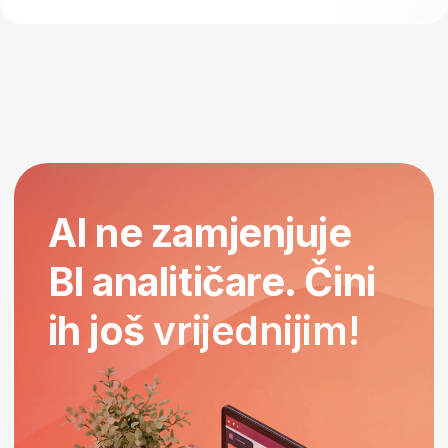
Kome je ovaj program
namijenjen?
Želiš da uđeš u IT industriju, ali
ne želiš da budeš programer?
Bavićeš se poslovnim procesima,
analizom podataka, dashboardima i
izvještajima – bez potrebe za
naprednim programiranjem.
Umara te repetitivni rad u
Excelu i ručno pravljenje