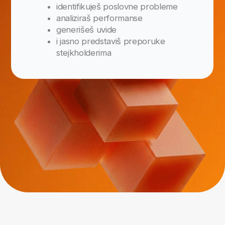
Ovako će izgledati
tvoj budući CV
za samo
6 mjeseci!