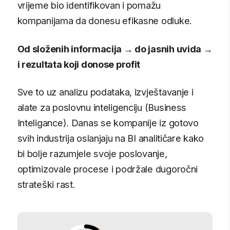
40%+
očekivani rast broja poslova u oblastima
analitike i poslovne inteligencije
1,4 biliona €
očekivani rast globalnog tržišta podataka i
vještačke inteligencije do 2030. godine
AI ne zamjenjuje
BI analitičare. Čini
ih još
vrijednijim!