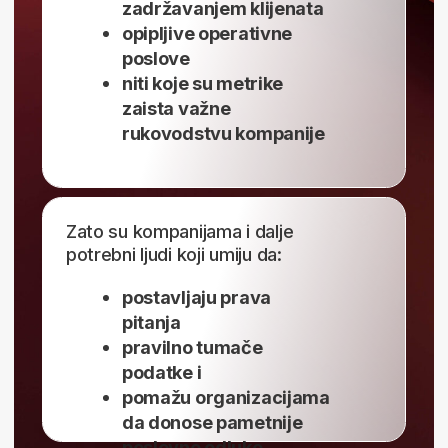
BI analitičari su
među
najtraženijima
. I ti lako
možeš postati jedan
od njih
5.000+
otvorenih BI, Power BI & Data Analytics
pozicija širom Europe
Rad od kuće ili iz
kancelarije + fleksibilno
radno vrijeme
Možeš da radiš u finansijama, e-trgovini,
zdravstvu i mnogim drugim industrijama