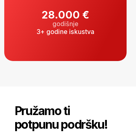
stejkholderima
Šta još dobijaš
školovanjem na