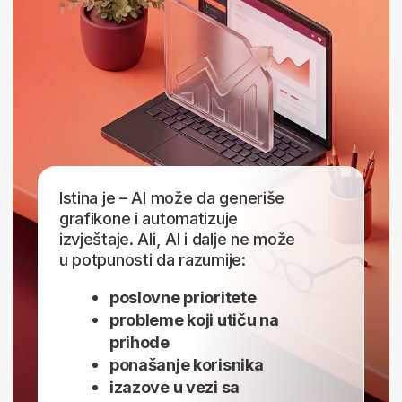
izvještaja?
Nauči kako da automatizuješ
izvještavanje, koristiš moderne BI alate
i kreiraš profesionalne dashboarde
kakve koriste uspješne kompanije.
Već radiš u finansijama,
marketingu, QA-u ili
korisničkoj podršci?
BI i analitika mogu biti tvoj sljedeći korak
u karijeri. Postaćeš stručnjak na kojeg se
kompanije oslanjaju prilikom donošenja
važnih poslovnih odluka.