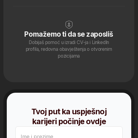
61 123456
Promo-kod
Prijavi se uz posebne
pogodnosti
Ko su
BI analyst
stručnjaci i zašto