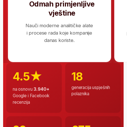
Storytelling
Time Management
Hard Skills
Power BI
SQL
Python
pandas
Microsoft Excel
DAX
Data Modeling
Power Query
Git/GitHub
ETL workflows