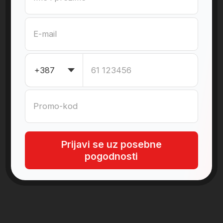
su toliko traženi?
Oni analiziraju svaki korak kako bi problem na
vrijeme bio identifikovan i pomažu
kompanijama da donesu efikasne odluke.
Od složenih informacija → do jasnih uvida →
i rezultata koji donose profit
Sve to uz analizu podataka, izvještavanje i
alate za poslovnu inteligenciju (Business
Inteligance). Danas se kompanije iz gotovo
svih industrija oslanjaju na BI analitičare kako
bi bolje razumjele svoje poslovanje,
optimizovale procese i podržale dugoročni
strateški rast.