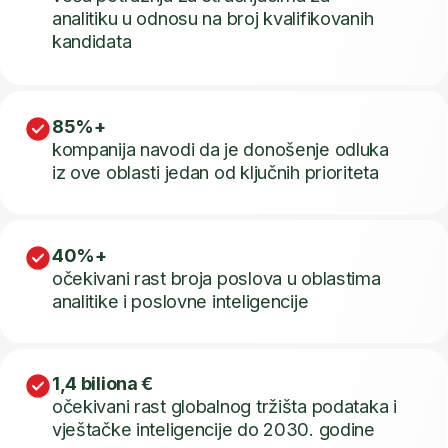
zaista važne
rukovodstvu kompanije
Zato su kompanijama i dalje
potrebni ljudi koji umiju da:
postavljaju prava
pitanja
pravilno tumače
podatke i
pomažu organizacijama
da donose pametnije
poslovne odluke
Upravo to radi BI analitičar.