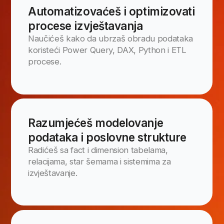
Stekni certifikate
koji će te izdvojiti
na tržištu
Znanje koje stekneš tokom
programa biće potvrđeno priznatim
ITAcademy certifikatom koji dobijaš
po uspješnom završetku
školovanja. Uz to, dobijaš i priliku
da potpuno besplatno polažeš za
neki od međunarodno priznatih
certifikata: