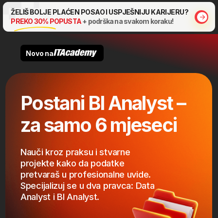
ŽELIŠ BOLJE PLAĆEN POSAO I USPJEŠNIJU KARIJERU?
PREKO 30% POPUSTA
+ podrška na svakom koraku!
Novo na
Postani BI Analyst –
za samo 6 mjeseci
Nauči kroz praksu i stvarne
projekte kako da podatke
pretvaraš u profesionalne uvide.
Specijalizuj se u dva pravca: Data
Analyst i BI Analyst.
Za početnike – ne treba
ti IT predznanje