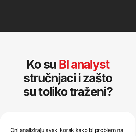
500.000+
otvorenih pozicija u oblasti analitike i
poslovne inteligencije širom svijeta
3x
veća potražnja za stručnjacima za
analitiku u odnosu na broj kvalifikovanih
kandidata
85%+
kompanija navodi da je donošenje odluka
iz ove oblasti jedan od ključnih prioriteta