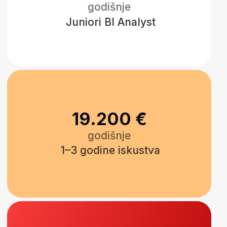
Pripremićeš se za realne
analitičke pozicije
Vještine koje stekneš pripremiće te za
uloge kao što su:
BI Analyst
Junior Data Analyst
Reporting Analyst
Power BI Specialist
Business Intelligence Specialist
Razmišljaćeš kao BI analitičar –
ne samo kao kreator
dashboarda
Naučićeš kako da:
identifikuješ poslovne probleme
analiziraš performanse
generišeš uvide
i jasno predstaviš preporuke