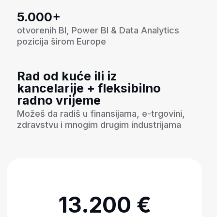
Savladaćeš SQL i osnove
analize podataka
Naučićeš kako funkcionišu baze podataka,
pisaćeš SQL upite, kombinovati podatke i
profesionalno analizirati poslovne
informacije.
Automatizovaćeš i optimizovati
procese izvještavanja
Naučićeš kako da ubrzaš obradu podataka
koristeći Power Query, DAX, Python i ETL
procese.
Razumjećeš modelovanje
podataka i poslovne strukture
Radićeš sa fact i dimension tabelama,
relacijama, star šemama i sistemima za
izvještavanje.