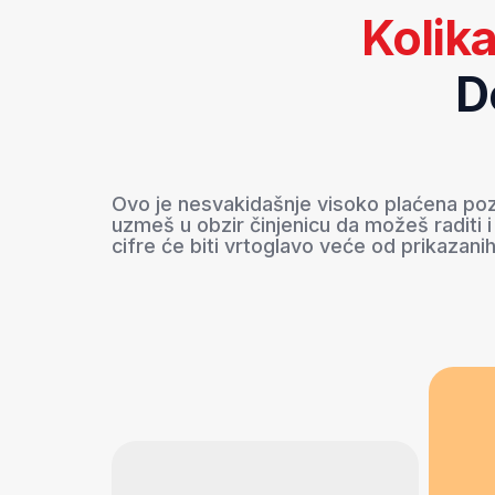
2.70
Junior
1 do 3 
2.100–2.700 €
na samom početku karijere