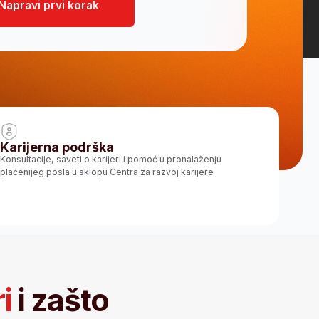
odrška
ti o karijeri i pomoć u pronalaženju
 sklopu Centra za razvoj karijere
što