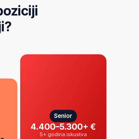
Senior
4.400–5.300+ €
5+ godina iskustva