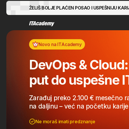
ŽELIŠ BOLJE PLAĆEN POSAO I USPEŠNIJU KARIJERU?
Novo na ITAcademy
DevOps & Cloud: Na
put do uspešne IT ka
Zarađuj preko 2.100 € mesečno radeći
na daljinu – već na početku karijere
Ne moraš imati predznanje
Radiš na realnim projektima, bez teorije