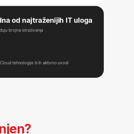
ili ih aktivno uvodi
 IT-ju (QA, support,
 i želiš da napreduješ?