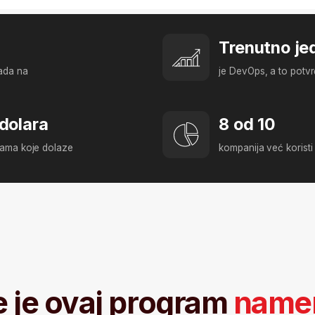
ra
8 od 10
e dolaze
kompanija već koristi Cloud tehnologije 
 ovaj program
namenjen?
Osećaš umor od trenutnog posla,
Već si u
treba ti sigurnija profesija?
networking)