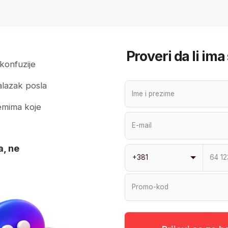
Prijavi se za besplatne kon
ti
tvoj budući CV
za samo
9
Obrazovanje
Očekivana pl
ITAcademy: DevOps/Cloud
2100 € 