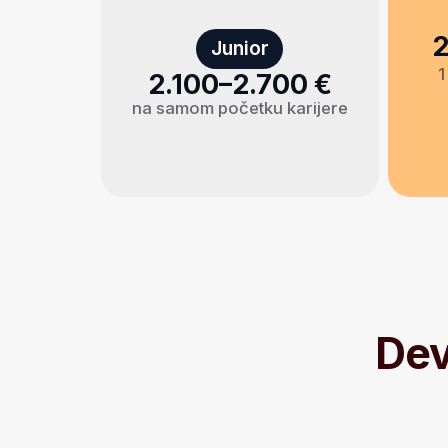
DevOps
Želim da uđem u IT bez lutanja i konfuz
Želim praktične veštine za pronalazak 
Želim da radim sa modernim sistemima 
danas koristi svaka kompanija
Želim jasan put razvoja karijere
… ako se slažeš sa ovim tvrdnjama, ne
čekaj!