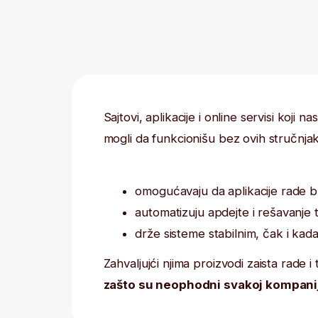
Sajtovi, aplikacije i online servisi koji nas okruž
mogli da funkcionišu bez ovih stručnjaka. Oni:
omogućavaju da aplikacije rade brzo i b
automatizuju apdejte i rešavanje tehnič
drže sisteme stabilnim, čak i kada koris
Zahvaljujći njima proizvodi zaista rade i to je
ra
zašto su neophodni svakoj kompaniji.
70% +
DevOps pozicija nudi mogućnost rada na
daljinu