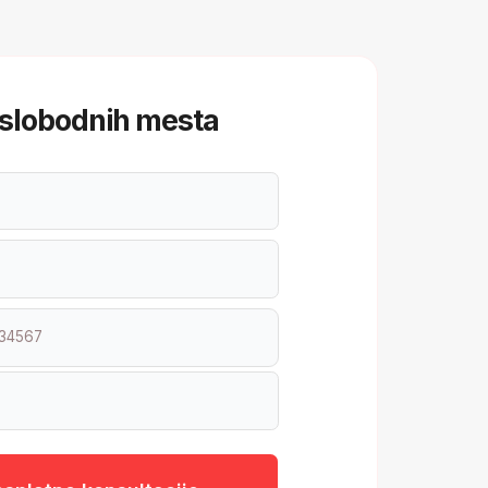
sultacije
 meseci!
ata
mesečno