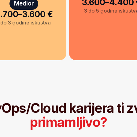
/Cloud karijera ti zvuči
primamljivo
?
Proveri da li ima slobodn
ije
posla
Ime i prezime
koje
E-mail
64 1234567
Promo-kod