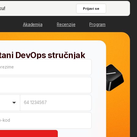
Prijavi se
emija
Recenzije
Program
Ops stručnjak
1234567
korak