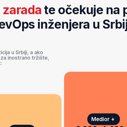
Medior +
3.600–4.400 €
Medior
3 do 5 godina iskustva
0–3.600 €
godine iskustva