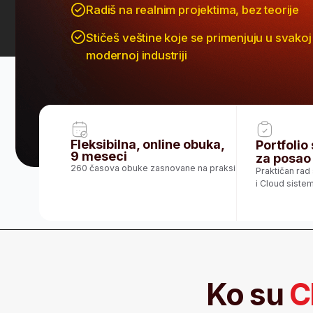
Stičeš veštine koje se primenjuju u svakoj
modernoj industriji
Fleksibilna, online obuka,
Portfolio spre
9 meseci
za posao
260 časova obuke zasnovane na praksi
Praktičan rad sa prav
i Cloud sistemima
Ko su
Clou