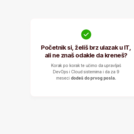
Korak po korak te učimo da upravljaš
DevOps i Cloud sistemima i da za 9
meseci
dođeš do prvog posla.
Kolika z
DevO
Ovo je nesvakidašnje visoko plaćena pozicija u S
uzmeš u obzir činjenicu da možeš raditi i za ino
cifre će biti vrtoglavo veće od prikazanih: