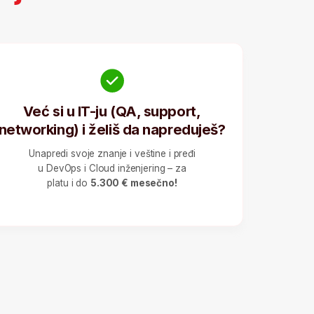
voje znanje i veštine i pređi
 i Cloud inženjering – za
i do
5.300 € mesečno!
i