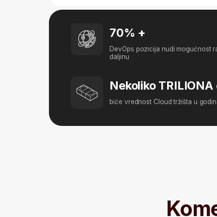
Nekoliko TRILIONA dola
biće vrednost Cloud tržišta u godinama koj
Kome je
Početnik si, želiš brz ulazak u IT,
ali ne znaš odakle da kreneš?