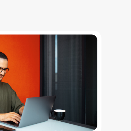
traženijih IT uloga
ivanja