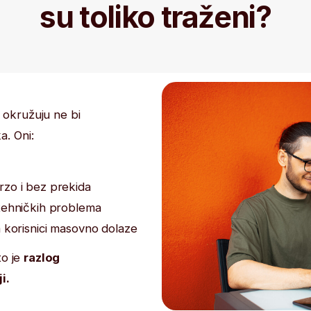
uju ne bi
ez prekida
kih problema
nici masovno dolaze
zlog
Trenutno jedna od naj
je DevOps, a to potvrđuju brojna istraž