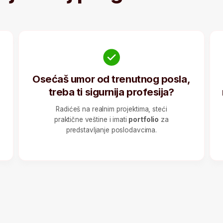
Radićeš na realnim projektima, steći
Unapredi s
praktične veštine i imati
portfolio
za
u DevOps
predstavljanje poslodavcima.
platu 
arada
te očekuje na pozicij
ps inženjera u Srbiji?
rbiji, a ako
strano tržište,