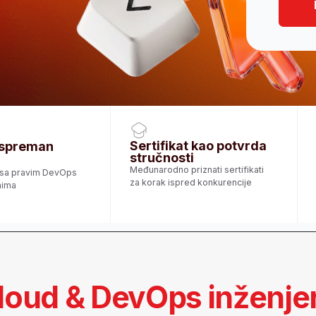
Sertifikat kao potvrda
Karijerna p
man
stručnosti
Konsultacije, save
Međunarodno priznati sertifikati
plaćenijeg posla u
im DevOps
za korak ispred konkurencije
d & DevOps inženjeri
i za
su toliko traženi?