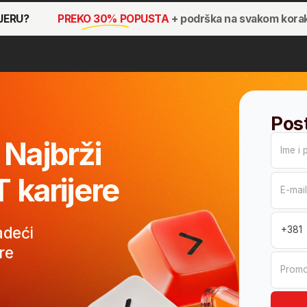
PREKO 30% POPUSTA
+ podrška na svakom koraku!
Akad
Postani Dev
jbrži
Ime i prezime
rijere
E-mail
64 
Promo-kod
Napravi prvi 