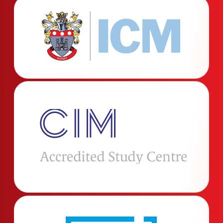
Nauči da radiš
sa
AI alatima
od prvog dana
školovanja
Oni koji koriste AI alate već rade
brže, efikasnije i kreativnije.
Zato te
od prvog dana učimo kako
da pametno upotrebljavaš neke
od najmoćnijih AI alata!