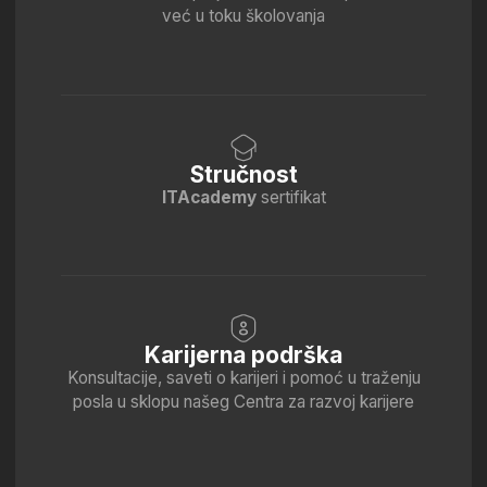
posla u sklopu našeg Centra za razvoj karijere
PRIJAVI SE ZA ŠKOLOVANJE
Tvoja uspešna karijera počinje ovde
Ime i prezime
E-mail
64 1234567
Promo-kod
Napravi prvi korak