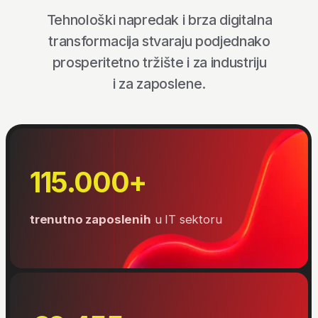
88%
IT stručnjaka danas ima
mogućnost
remote rada
Rad od kuće
43%
Hibridni rad
45%
Rad u kancelariji
12%
€4.13 milijarde
rekordan godišnji izvoz domaćih IKT
usluga, sa
projekcijom rasta na
10