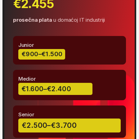
milijardi do 2027.
Prednosti učenja
na ITAcademy
Tražene veštine
Za sve ni
Naši kursevi su usklađeni sa najnovijim
Upisujemo polaznike svi
trendovima u IT oblasti. Usvojićeš
i pripremamo ih za uspe