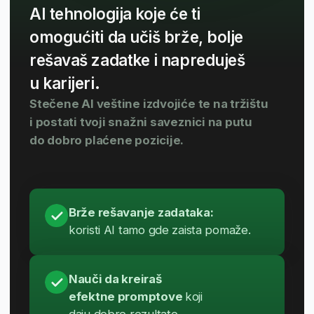
Ne ulažeš samo u znanje, ulažeš
u karijeru bez granica
Osiguraj pristup globalnim karijernim mogućnostima
i zaposli se u međunarodnim kompanijama.
Uz kompletno školovanje možeš obezbediti i paket
dodatnih resursa koji polaznicima značajno pomažu
pri zapošljavanju na međunarodnom tržištu.
KOMPLETNA PRIPREMA ZA TRŽIŠTE RADA NA
REGIONALNOM TRŽIŠTU
U okviru školovanja dobijaš:
Uvek dostupne materijale + video-
snimke
Komunikaciju putem četa + povratne
informacije od ličnog mentora
2-mesečni AI kurs + bonus kurseve iz
različitih oblasti
Online karijerne radionice i seminare za
razvoj mekih veština