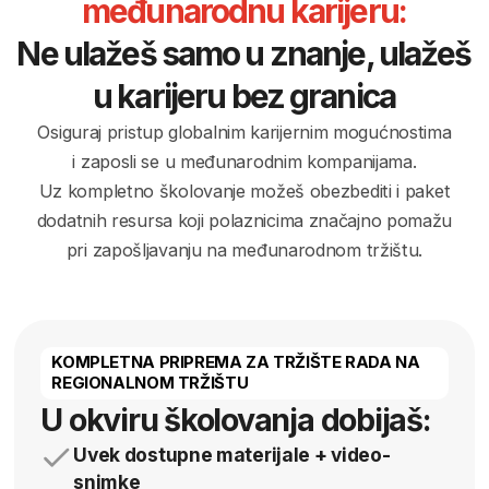
Potrebne su ti stručne
konsultacije?
Ukoliko želiš da saznaš više
o ITAcademy ili nisi siguran koji
program da izabereš,
ostavi zahtev
,
i naši stručnjaci će te pozvati.
Mina Šćekić
Learning Consultant