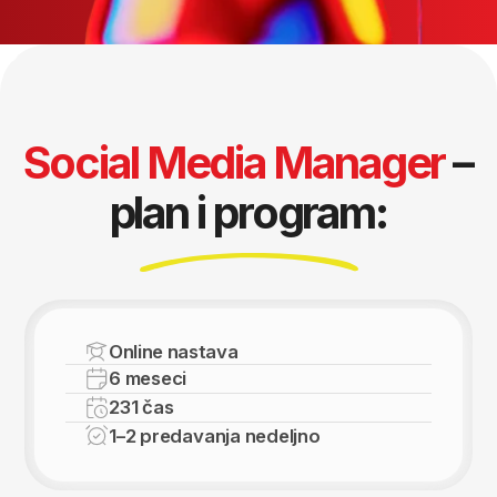
u karijeri.
Stečene AI veštine izdvojiće te na tržištu
i postati tvoji snažni saveznici na putu
do dobro plaćene pozicije.
Brže rešavanje zadataka:
koristi AI tamo gde zaista pomaže.
Nauči da kreiraš
efektne promptove
koji
daju dobre rezultate.
Koristi AI bezbedno
i odgovorno,
bez ugrožavanja
privatnih podataka.
Asistent dostupan 24/7:
ideje, rešenja i podrška
kad god ti zatreba.