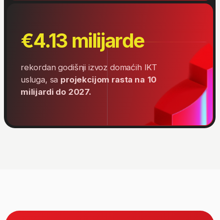
Započni obuku
Zatraži
besplatnu procenu
od stručnjaka o tome da li