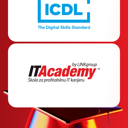
Očekuje te
100% praktičnog
rada
sa alatima poput
ChatGPT-ja i drugih popularnih
AI tehnologija koje će ti
omogućiti da učiš brže, bolje
rešavaš zadatke i napreduješ