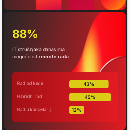
praktično znanje spremno za primenu
bez obzira na prethod
u praksi.
4.5★
18
generacija uspešnih
na osnovu
3.940+
polaznika
Google i Facebook
recenzija
55+
675+
uglednih mentora i IT
partnerskih kompanija
stručnjaka
iz celog regiona
60.000+
polaznika iz preko 120 zemalja