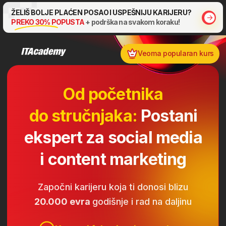
ŽELIŠ BOLJE PLAĆEN POSAO I USPEŠNIJU KARIJERU?
PREKO 30% POPUSTA
+ podrška na svakom koraku!
Veoma popularan kurs
Od početnika
do stručnjaka:
Postani
ekspert za social media
i content marketing
Započni karijeru koja ti donosi blizu
20.000 evra
godišnje i rad na daljinu
Kursevi fokusirani na praksu
Međunarodni sertifikati
Pomažemo ti da se zaposliš