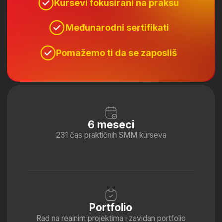
6 meseci
231 čas praktičnih SMM kurseva
Portfolio
Rad na realnim projektima i zavidan portfolio
već u toku školovanja
Stručnost
ITAcademy
sertifikat
Karijerna podrška
Konsultacije, saveti o karijeri i pomoć u traženju