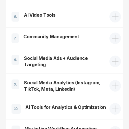
jer znanje koje sam ovde steka
omogućilo mi je da budem kora
AI Video Tools
ispred ljudi koji su aplicirali za 
6.
Milena Dragićević
Boško Velisavljević
Community Management
7.
Social Media Ads + Audience
8.
Targeting
Social Media Analytics (Instagram,
9.
Mesta se brzo
TikTok, Meta, LinkedIn)
popunjavaju –
prolećni upis
AI Tools for Analytics & Optimization
10.
se bliži!
Marketing Workflow Automation