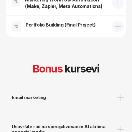
11.
(Make, Zapier, Meta Automations)
Portfolio Building (Final Project)
12.
Slobodnih mesta:
10
Pokreni se sada, pre nego što
se školarina uveća.
Oni koji se upišu
ranije mogu da iskoriste niže školarine.
Izaberi moderno online učenje
za najkvalitetnije obrazovanje.
Email marketing
Rezerviši svoje mesto
Usavršite rad na specijalizovanim AI alatima
za social media