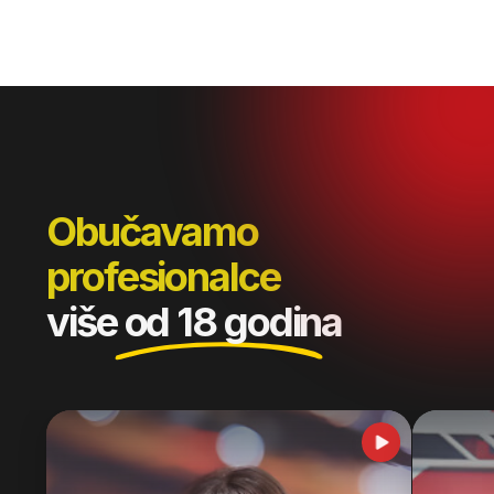
Social Media Manager
–
plan i program:
Online nastava
6 meseci
231 čas
1–2 predavanja nedeljno