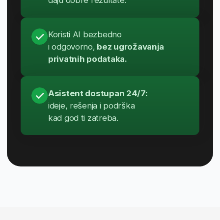
Konsultacije „1 na 1” nakon završetka
školovanja
Pristup oglasima partnerskih kompanija
Besplatne međunarodne sertifikate (do
~400 EUR vrednosti)
Fleksibilnost
i pristup znanju
u svako doba
Sami određujete kada i kako
učite –
bilo kad, bilo gde.
Online učenje podrazumeva pristup nastavnim
materijalima, praktičnim projektima
i podršci predavača, uz mogućnost
da kombinuješ svoje nastavne obaveze
sa poslovnim ili ličnim obavezama.
Priključi se predavanjima uživo –
sa
mesta koje tebi odgovara