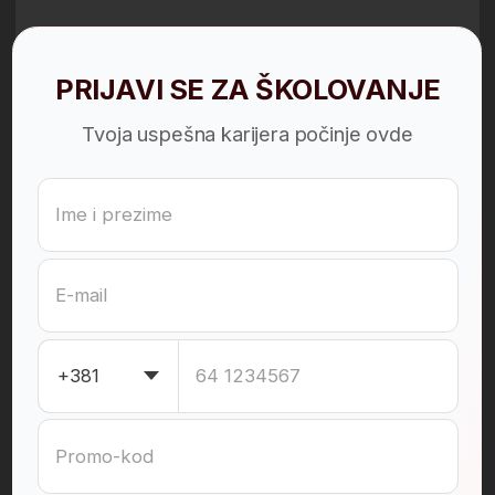
Zašto je sada idealan
trenutak da započneš
svoju IT karijeru
Tehnološki napredak i brza digitalna
transformacija stvaraju podjednako
prosperitetno tržište i za industriju
i za zaposlene.
115.000+