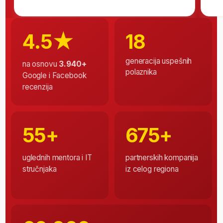
Sada imam odličan posao i vremena
Pre ITAcademy sam radio u ka
da se posvetim deci
a danas se bavim poslom koji
Elena Dragićević, Web Design
Ilija Đoković, Video & Motion Graphi
Stekni priznat sertifikat