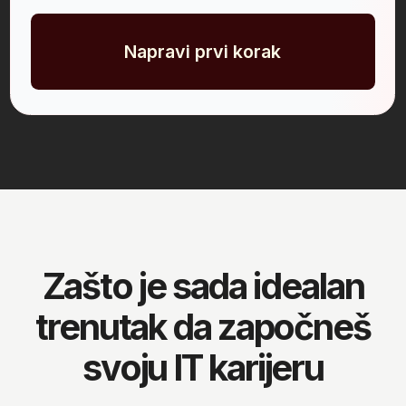
trenutno zaposlenih
u IT sektoru
€2.455
prosečna plata
u domaćoj IT industriji
Junior
€900–€1.500
Medior
€1.600–€2.400
Senior
€2.500–€3.700