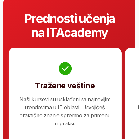
je ovo najbolja IT karijera za tebe
Počni
Obučavamo
profesionalce
više od 18 godina