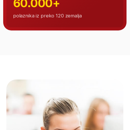
koji će te izdvojiti
od konkurencije
Znanje koje stekneš biće priznato zahvaljujući
svetski priznatim sertifikatima, koje možeš
dobiti besplatno po završetku školovanja
na ITAcademy.