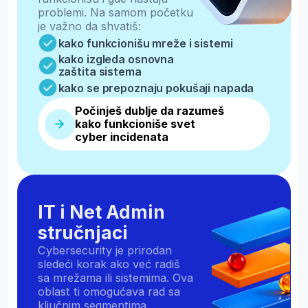
Ko će biti
mentor na
ovom vebinaru?
Vebinar vode predavači i mentori sa
ITAcademy, iskusni programeri i