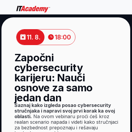
11. 8.
18:00
Započni
cybersecurity
karijeru: Nauči
osnove za samo
jedan dan
Saznaj kako izgleda posao cybersecurity
stručnjaka i napravi svoj prvi korak ka ovoj
oblasti.
Na ovom vebinaru proći ćeš kroz
realan scenario napada i videti kako stručnjaci
za bezbednost prepoznaju i rešavaju
bezbednosne probleme.