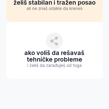
Početnik bez
IT iskustva
Počinješ od toga kako sistemi
funkcionišu i gde nastaju
problemi. Na samom početku
je važno da shvatiš:
kako funkcionišu mreže i sistemi
kako izgleda osnovna
zaštita sistema
kako se prepoznaju pokušaji napada
Počinješ dublje da razumeš
kako funkcioniše svet
cyber incidenata
IT i Net Admin
stručnjaci
Cybersecurity je prirodan
sledeći korak ako već radiš
sa mrežama ili sistemima. Ova