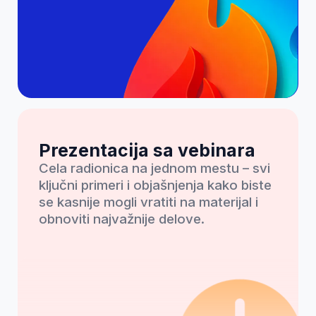
dan”
4d 04:16:50
Starts in:
Kako ti ništa ne bi
promaklo, poslaćemo ti
sve potrebne materijale i
podsetnik za vebinar
putem mejla
Ime i prezime
E-mail