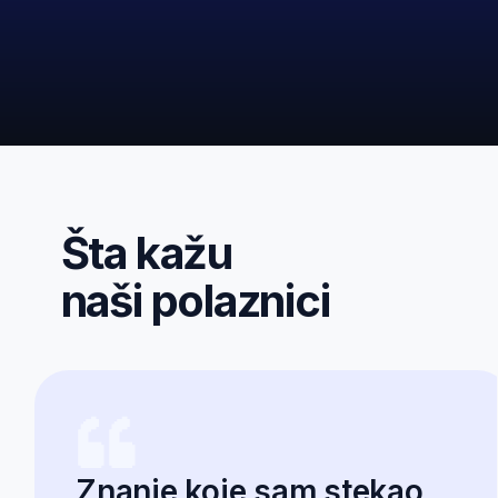
Da li je vebinar besplatan?
Da, ukoliko budeš brz i prijaviš se među
prvih 50 učesnika. Redovna cena je 29
EUR.
Da li je potrebno da imam