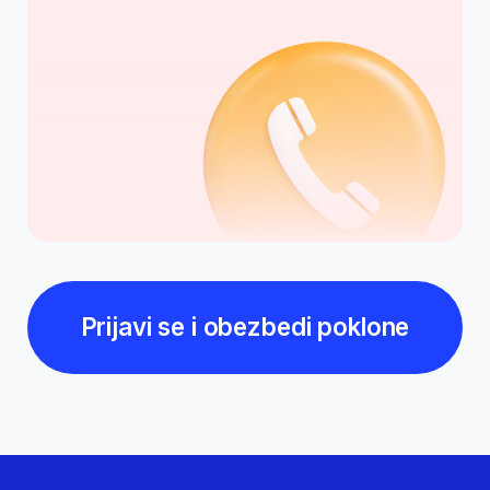
Najčešće
postavljana pitanja
o vebinaru