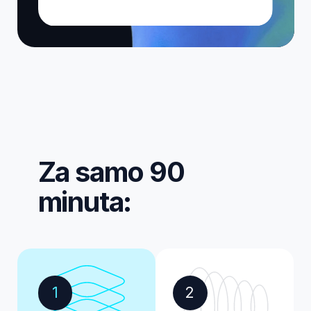
3
4
Saznaćeš koje
Otkrićeš kako
veštine su ti
da kao početnik
potrebne za
uđeš u
ovu profesiju
cybersecurity
Jasno ćemo ti
Koji su prvi koraci i
prikazati šta
kako da izbegneš
konkretno treba da
lutanje i gubljenje
naučiš da bi ušao u
vremena.
ovu oblast.