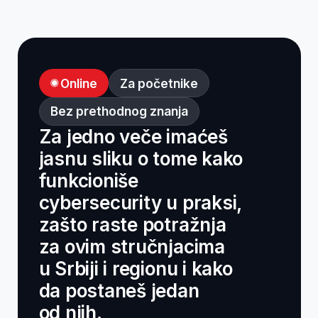
od njih.
Od ideje do
realizacije:
šta su cybersecurity
opasnosti i šta do njih
dovodi
koje su najčešće greške
zbog kojih sistemi pucaju
kako početnici mogu da
naprave prvi korak ka
cybersecurity karijeri