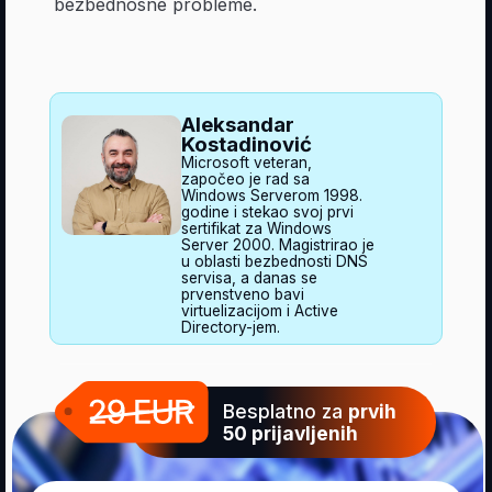
Aleksandar
Kostadinović
Microsoft veteran,
započeo je rad sa
Windows Serverom 1998.
godine i stekao svoj prvi
sertifikat za Windows
Server 2000. Magistrirao je
u oblasti bezbednosti DNS
servisa, a danas se
prvenstveno bavi
virtuelizacijom i Active
Directory-jem.
Besplatno za
prvih
50 prijavljenih
Prijavi se na vreme
i preuzmi poklone
Ime i prezime