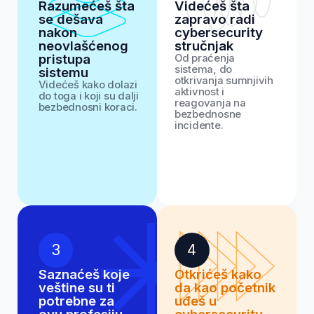
Ovaj vebinar je
idealan za tebe
ako…
Ovaj vebinar nije još jedno teorijsko
predavanje, već interaktivna radionica za
one koji žele da stvarno razumeju i praktično
primene naučeno.
nemaš IT iskustva