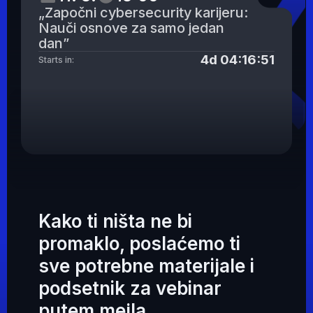
Adrese
Cara Dušana 34, 11080 Zemun,
Beograd, Srbija
Danila Kiša 5, 21000 Novi Sad, Srbija
Telefon
+387 (0)33 902 961
+381 (0)11 4182 176
+381 (0)11 4182 114