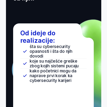
Za samo 90
minuta:
1
2
Razumećeš šta
Videćeš šta
se dešava
zapravo radi
nakon
cybersecurity
neovlašćenog
stručnjak
pristupa
Od praćenja
sistema, do
sistemu
otkrivanja sumnjivih
Videćeš kako dolazi
aktivnost i
do toga i koji su dalji
reagovanja na
bezbednosni koraci.
bezbednosne
incidente.