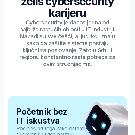
podršku kompanijama u kriznim
situacijama
Razumeš šta se zaista desilo
tokom cyber napada i kako to
utiče na poslovanje kompanije