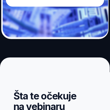
Šta te očekuje
na vebinaru
Online
Za početnike
Bez prethodnog znanja
Za jedno veče imaćeš
jasnu sliku o tome kako
funkcioniše
cybersecurity u praksi,
zašto raste potražnja
za ovim stručnjacima
u Srbiji i regionu i kako
da postaneš jedan