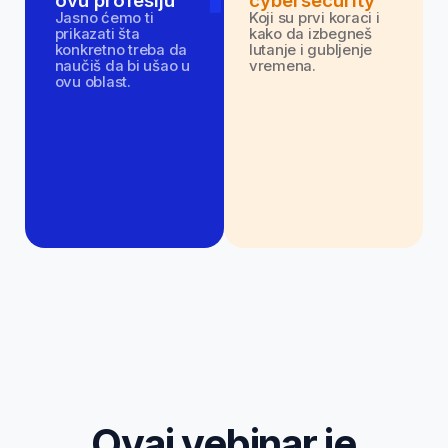
i želiš da vidiš da li je
cybersecurity za tebe
slušaš stalno o cyber
napadima
ali ne znaš šta to zapravo znači
u praksi
želiš stabilan i tražen posao
ali ne znaš odakle da kreneš