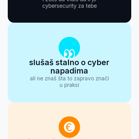
Prvi korak koji treba
da napraviš ako
želiš cybersecurity
karijeru
Cybersecurity je danas jedna od
najbrže rastućih oblasti u IT industriji.
Napadi su sve češći, a ljudi koji znaju
kako da zaštite sisteme postaju
ključni za poslovanje. Zato u Srbiji i
regionu konstantno raste potreba za
ovim stručnjacima.