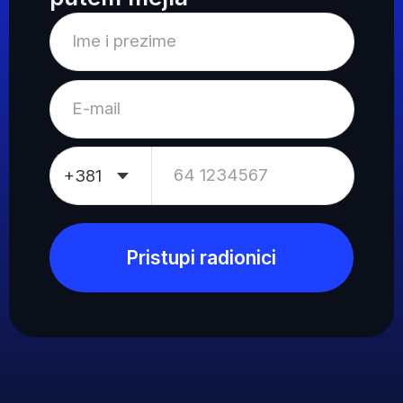
office@it-akademija.com
Sva prava zadržana
Privatnost
Pravila školovanja
Copyright 2026 © ITAcademy,
LINK group Professional Education.