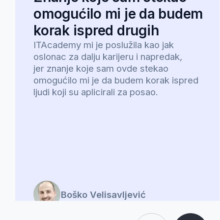
programersko znanje?
Šta ukoliko ne razumem nešto
tokom vebinara?
Zašto je važno da se rano
prijavim?