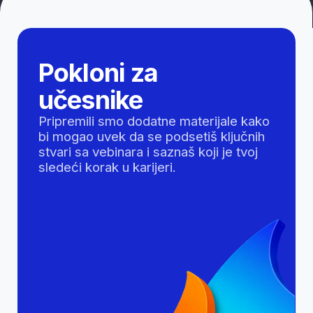
Prijavi se na vreme
i preuzmi poklone
29 EUR
Besplatno za
prvih 50
prijavljenih
11. 8.
18:00
„Započni cybersecurity karijeru:
Nauči osnove za samo jedan