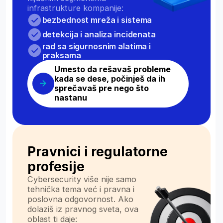
edukatori koji svakodnevno rade sa
ljudima koji su na početku svoje IT
karijere.
Aleksandar
Kostadinović
Microsoft veteran, započeo je rad sa Windows
Serverom 1998. godine i stekao svoj prvi
sertifikat za Windows Server 2000. Magistrirao je
u oblasti bezbednosti DNS servisa, a danas se
prvenstveno bavi virtuelizacijom i Active
Directory-jem.