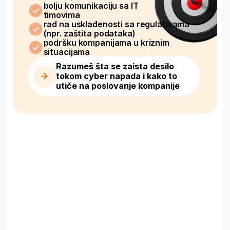
Pokloni za
učesnike
Pripremili smo dodatne materijale kako
bi mogao uvek da se podsetiš ključnih
stvari sa vebinara i saznaš koji je tvoj
sledeći korak u karijeri.