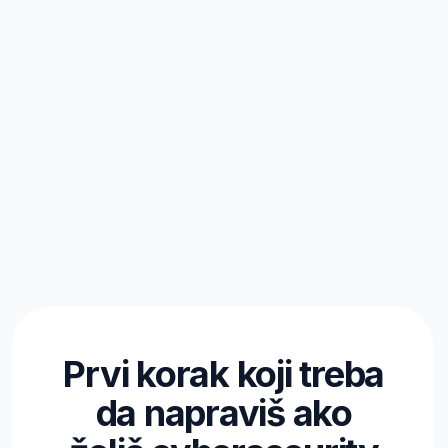
oblast ti omogućava rad sa
ključnim segmentima
infrastrukture kompanije:
bezbednost mreža i sistema
detekcija i analiza incidenata
rad sa sigurnosnim alatima i
praksama
Umesto da rešavaš probleme
kada se dese, počinješ da ih
sprečavaš pre nego što
nastanu
Pravnici i regulatorne
profesije
Cybersecurity više nije samo
tehnička tema već i pravna i
poslovna odgovornost. Ako
dolaziš iz pravnog sveta, ova
oblast ti daje:
bolju komunikaciju sa IT
timovima
rad na usklađenosti sa regulativama
(npr. zaštita podataka)