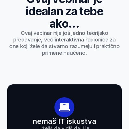
ako voliš da rešavaš
tehničke probleme
i želiš da zarađuješ od toga