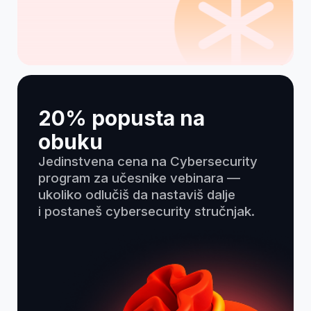
64 1234567
Pristupi radionici
Šta kažu
naši polaznici