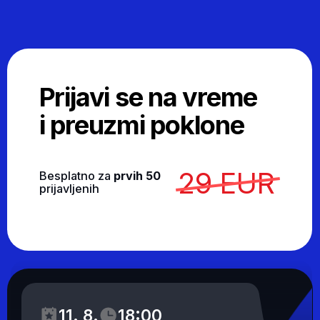
29 EUR
Besplatno za
prvih 50
prijavljenih
4d 04:16:50
Starts in: